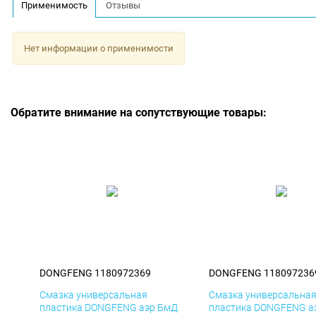
Применимость
Отзывы
Нет информации о применимости
Обратите внимание на сопутствующие товары:
DONGFENG 1180972369
DONGFENG 118097236
Смазка универсальная
Смазка универсальна
пластика DONGFENG аэр БмД
пластика DONGFENG а