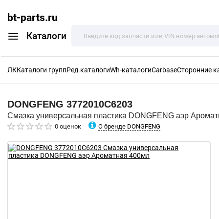
bt-parts.ru
Каталоги
ЛК
Каталоги групп
Ред.каталоги
Wh-каталоги
Carbase
Сторонние к
DONGFENG
3772010C6203
Смазка универсальная пластика DONGFENG аэр Аромат
О бренде DONGFENG
0 оценок