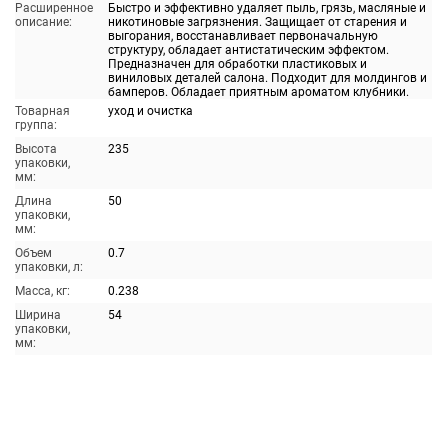
Расширенное
Быстро и эффективно удаляет пыль, грязь, масляные и
описание:
никотиновые загрязнения. Защищает от старения и
выгорания, восстанавливает первоначальную
структуру, обладает антистатическим эффектом.
Предназначен для обработки пластиковых и
виниловых деталей салона. Подходит для молдингов и
бамперов. Обладает приятным ароматом клубники.
Товарная
уход и очистка
группа:
Высота
235
упаковки,
мм:
Длина
50
упаковки,
мм:
Объем
0.7
упаковки, л:
Масса, кг:
0.238
Ширина
54
упаковки,
мм: