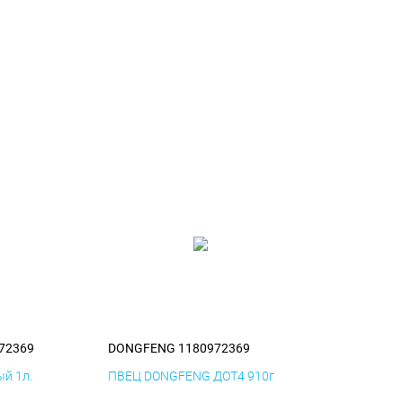
72369
DONGFENG 1180972369
й 1л.
ПВЕЦ DONGFENG ДОТ4 910г