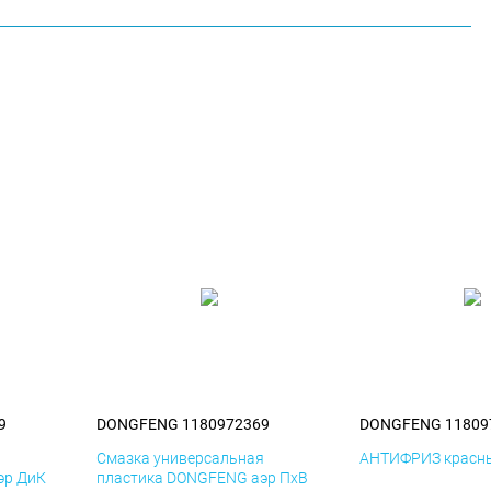
9
DONGFENG 1180972369
DONGFENG 11809
я
Смазка универсальная
АНТИФРИЗ красны
эр ДиК
пластика DONGFENG аэр ПхВ