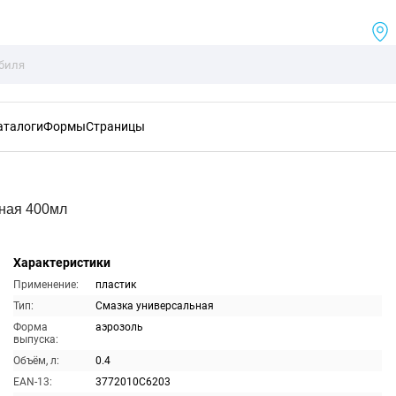
аталоги
Формы
Страницы
ная 400мл
Характеристики
Применение:
пластик
Тип:
Смазка универсальная
Форма
аэрозоль
выпуска:
Объём, л:
0.4
EAN-13:
3772010C6203