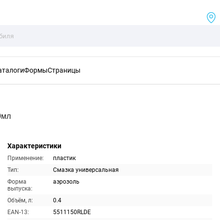
аталоги
Формы
Страницы
0мл
Характеристики
Применение:
пластик
Тип:
Смазка универсальная
Форма
аэрозоль
выпуска:
Объём, л:
0.4
EAN-13:
5511150RLDE