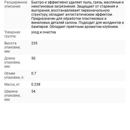
Расширенное
Быстро и эффективно удаляет пыль, грязь, масляные и
описание:
никотиновые загрязнения. Защищает от старения и
выгорания, восстанавливает первоначальную
структуру, обладает антистатическим эффектом.
Предназначен для обработки пластиковых и
виниловых деталей салона. Подходит для молдингов и
бамперов. Обладает приятным ароматом клубники.
Товарная
уход и очистка
группа:
Высота
235
упаковки,
мм:
Длина
50
упаковки,
мм:
Объем
0.7
упаковки, л:
Масса, кг:
0.238
Ширина
54
упаковки,
мм: