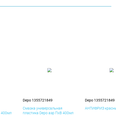
Depo 1355721849
Depo 1355721849
я
Смазка универсальная
АНТИФРИЗ красны
К 400мл
пластика Depo аэр ПхВ 400мл