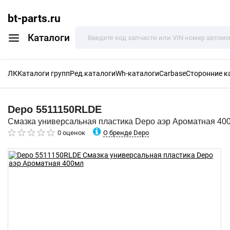
bt-parts.ru
Каталоги
ЛК
Каталоги групп
Ред.каталоги
Wh-каталоги
Carbase
Сторонние к
Depo
5511150RLDE
Смазка универсальная пластика Depo аэр Ароматная 40
О бренде Depo
0 оценок