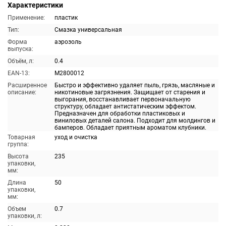
Характеристики
Применение:
пластик
Тип:
Смазка универсальная
Форма
аэрозоль
выпуска:
Объём, л:
0.4
EAN-13:
M2800012
Расширенное
Быстро и эффективно удаляет пыль, грязь, масляные и
описание:
никотиновые загрязнения. Защищает от старения и
выгорания, восстанавливает первоначальную
структуру, обладает антистатическим эффектом.
Предназначен для обработки пластиковых и
виниловых деталей салона. Подходит для молдингов и
бамперов. Обладает приятным ароматом клубники.
Товарная
уход и очистка
группа:
Высота
235
упаковки,
мм:
Длина
50
упаковки,
мм:
Объем
0.7
упаковки, л: