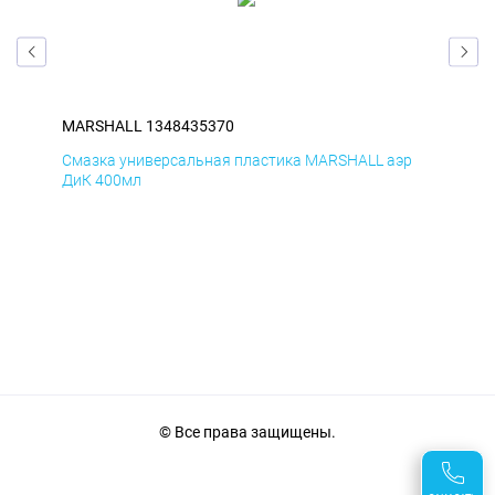
MARSHALL 1348435370
MA
р
Смазка универсальная пластика MARSHALL аэр
Сма
ДиК 400мл
ПхВ
© Все права защищены.