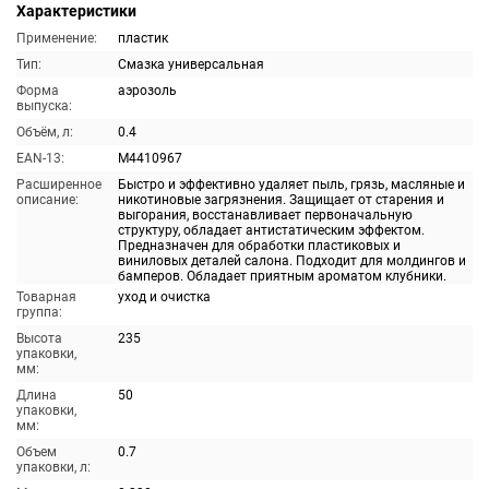
Характеристики
Применение:
пластик
Тип:
Смазка универсальная
Форма
аэрозоль
выпуска:
Объём, л:
0.4
EAN-13:
M4410967
Расширенное
Быстро и эффективно удаляет пыль, грязь, масляные и
описание:
никотиновые загрязнения. Защищает от старения и
выгорания, восстанавливает первоначальную
структуру, обладает антистатическим эффектом.
Предназначен для обработки пластиковых и
виниловых деталей салона. Подходит для молдингов и
бамперов. Обладает приятным ароматом клубники.
Товарная
уход и очистка
группа:
Высота
235
упаковки,
мм:
Длина
50
упаковки,
мм:
Объем
0.7
упаковки, л: