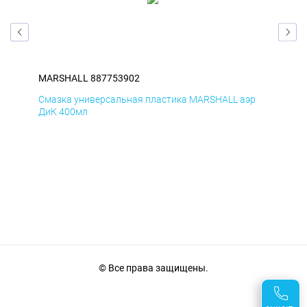
MARSHALL 887753902
MA
р
Смазка универсальная пластика MARSHALL аэр
Сма
ДиК 400мл
ПхВ
© Все права защищены.