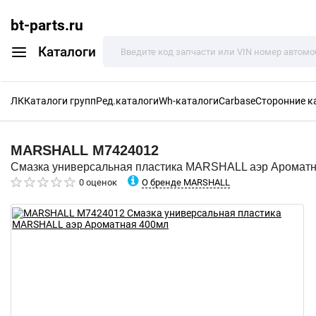
bt-parts.ru
Каталоги
ЛК
Каталоги групп
Ред.каталоги
Wh-каталоги
Carbase
Сторонние к
MARSHALL
M7424012
Смазка универсальная пластика MARSHALL аэр Аромат
О бренде MARSHALL
0 оценок