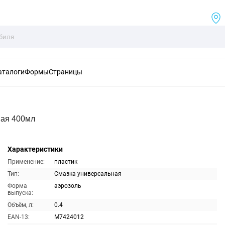
аталоги
Формы
Страницы
ная 400мл
Характеристики
Применение:
пластик
Тип:
Смазка универсальная
Форма
аэрозоль
выпуска:
Объём, л:
0.4
EAN-13:
M7424012