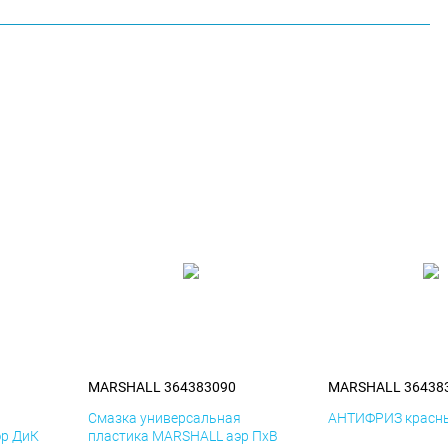
MARSHALL 364383090
MARSHALL 36438
я
Смазка универсальная
АНТИФРИЗ красны
эр ДиК
пластика MARSHALL аэр ПхВ