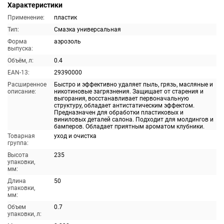
Характеристики
Применение:
пластик
Тип:
Смазка универсальная
Форма
аэрозоль
выпуска:
Объём, л:
0.4
EAN-13:
29390000
Расширенное
Быстро и эффективно удаляет пыль, грязь, масляные и
описание:
никотиновые загрязнения. Защищает от старения и
выгорания, восстанавливает первоначальную
структуру, обладает антистатическим эффектом.
Предназначен для обработки пластиковых и
виниловых деталей салона. Подходит для молдингов и
бамперов. Обладает приятным ароматом клубники.
Товарная
уход и очистка
группа:
Высота
235
упаковки,
мм:
Длина
50
упаковки,
мм:
Объем
0.7
упаковки, л: