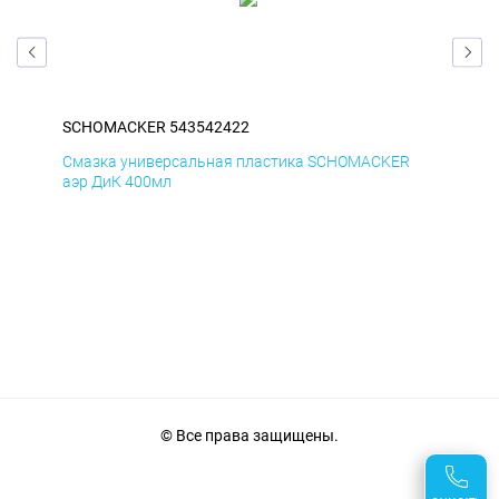
SCHOMACKER 543542422
SC
Смазка универсальная пластика SCHOMACKER
Сма
аэр ДиК 400мл
аэр
© Все права защищены.