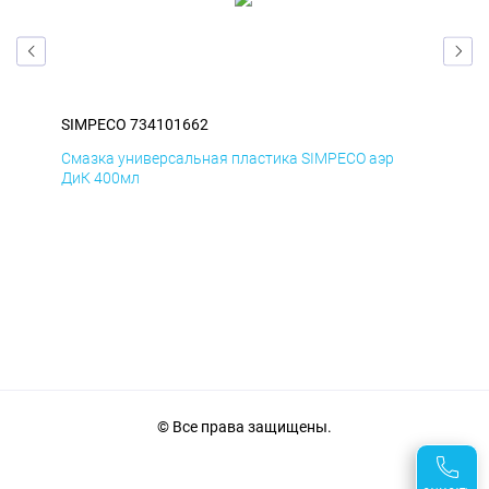
SIMPECO 734101662
SIM
Смазка универсальная пластика SIMPECO аэр
Сма
ДиК 400мл
40
© Все права защищены.