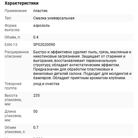
Характеристики
Применение:
пластик
Тип:
Смазка универсальная
Форма
аэрозоль
выпуска:
Объём, л:
0.4
EAN-13:
SP02020090
Расширенное
Быстро и эффективно удаляет пыль, грязь, масляные и
описание:
никотиновые загрязнения. Защищает от старения и
выгорания, восстанавливает первоначальную
структуру, обладает антистатическим эффектом.
Предназначен для обработки пластиковых и
виниловых деталей салона. Подходит для молдингов и
бамперов. Обладает приятным ароматом клубники.
Товарная
уход и очистка
группа:
Высота
235
упаковки,
мм:
Длина
50
упаковки,
мм:
Объем
0.7
упаковки, л: